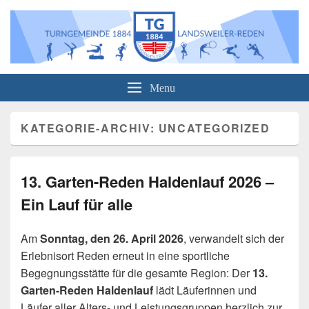
Turngemeinde 1884 Landsweiler-
Informationen über unser Sportangebot sowie über unsere Veranstaltungen
Menu
Reden e.V.
KATEGORIE-ARCHIV:
UNCATEGORIZED
13. Garten-Reden Haldenlauf 2026 –
Ein Lauf für alle
Am
Sonntag, den 26. April 2026
, verwandelt sich der
Erlebnisort Reden erneut in eine sportliche
Begegnungsstätte für die gesamte Region: Der
13.
Garten-Reden Haldenlauf
lädt Läuferinnen und
Läufer aller Alters- und Leistungsgruppen herzlich zur