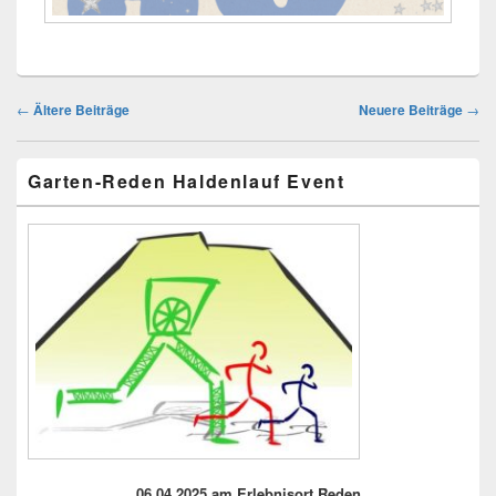
Beitragsnavigation
←
Ältere Beiträge
Neuere Beiträge
→
Primärer
Garten-Reden Haldenlauf Event
Seitenleisten
Widget-
Bereich
06.04.2025 am Erlebnisort Reden