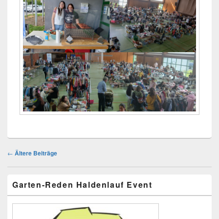
Beitragsnavigation
←
Ältere Beiträge
Primärer
Garten-Reden Haldenlauf Event
Seitenleisten
Widget-
Bereich