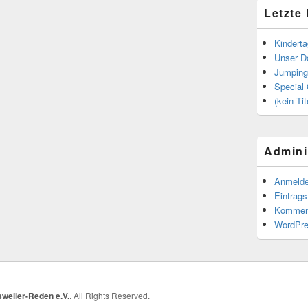
Letzte
Kindert
Unser Do
Jumping
Special 
(kein Tit
Admini
Anmeld
Eintrag
Kommen
WordPre
weiler-Reden e.V.
. All Rights Reserved.