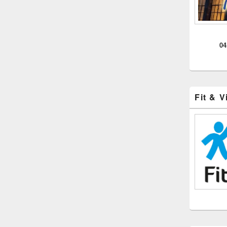
04
Fit & V