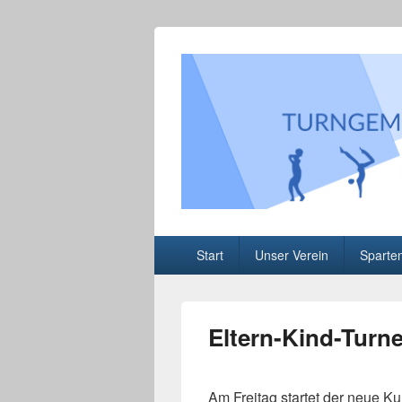
Turngemeinde 
Informationen über unser Sportangebo
Hauptmenü
Start
Unser Verein
Sparte
Eltern-Kind-Turn
Am Freitag startet der neue Ku