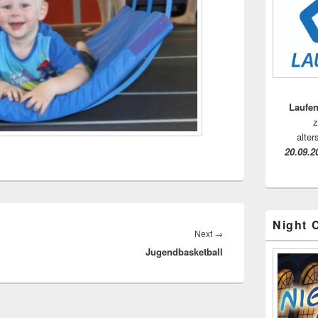
Laufen
z
alter
20.09.2
Night 
Next
Next
→
Jugendbasketball
post: