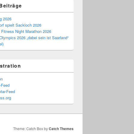
 Beiträge
ag 2026
rf spielt Sackloch 2026
 Fitness Night Marathon 2026
Olympics 2026 „dabei sein ist Saarland“
el)
stration
en
s-Feed
tar-Feed
ss.org
Theme: Catch Box by
Catch Themes