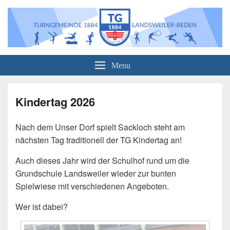
Turngemeinde 1884 Landsweiler-
Informationen über unser Sportangebot sowie über unsere Veranstaltungen
Menu
Reden e.V.
Kindertag 2026
Nach dem Unser Dorf spielt Sackloch steht am
nächsten Tag traditionell der TG Kindertag an!
Auch dieses Jahr wird der Schulhof rund um die
Grundschule Landsweiler wieder zur bunten
Spielwiese mit verschiedenen Angeboten.
Wer ist dabei?