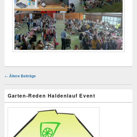
Beitragsnavigation
←
Ältere Beiträge
Primärer
Garten-Reden Haldenlauf Event
Seitenleisten
Widget-
Bereich