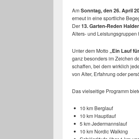
Am
Sonntag, den 26. April 2
erneut in eine sportliche Beg
Der
13. Garten-Reden Halden
Alters- und Leistungsgruppen h
Unter dem Motto
„Ein Lauf für
ganz besonders im Zeichen d
schaffen, bei dem wirklich je
von Alter, Erfahrung oder per
Das vielseitige Programm biet
10 km Berglauf
10 km Hauptlauf
5 km Jedermannslauf
10 km Nordic Walking