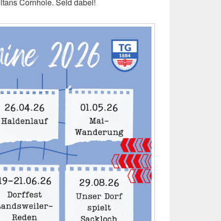
itans Cornhole. Seid dabei!