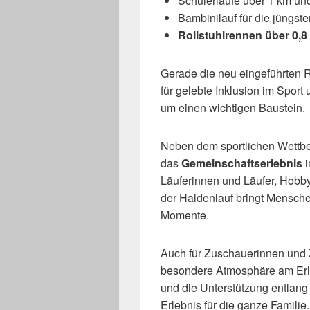
Schülerläufe über 1 km un
Bambinilauf für die jüngst
Rollstuhlrennen über 0,8
Gerade die neu eingeführten R
für gelebte Inklusion im Spor
um einen wichtigen Baustein.
Neben dem sportlichen Wettbe
das
Gemeinschaftserlebnis
i
Läuferinnen und Läufer, Hobby-
der Haldenlauf bringt Mensch
Momente.
Auch für Zuschauerinnen und 
besondere Atmosphäre am Erl
und die Unterstützung entlan
Erlebnis für die ganze Familie.