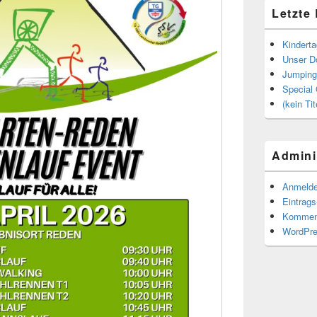
Letzte
Kindert
Unser Do
Jumping
Special 
(kein Tit
Admini
Anmeld
Eintrag
Kommen
WordPre