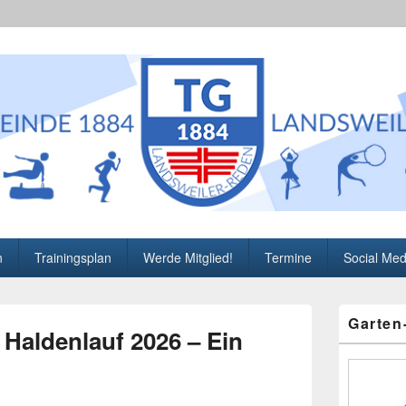
1884 Landsweiler-Reden e
t sowie über unsere Veranstaltungen
n
Trainingsplan
Werde Mitglied!
Termine
Social Med
Primärer
Garten
Seitenleisten
 Haldenlauf 2026 – Ein
Widget-
Bereich