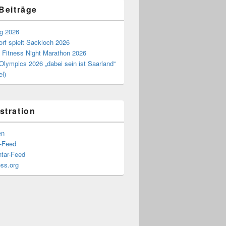
 Beiträge
ag 2026
rf spielt Sackloch 2026
 Fitness Night Marathon 2026
Olympics 2026 „dabei sein ist Saarland“
el)
stration
en
s-Feed
tar-Feed
ss.org