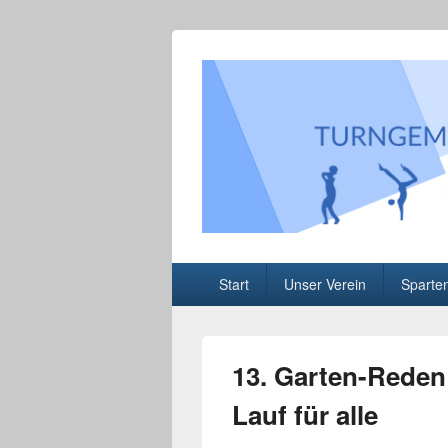
Turngemeinde 
Informationen über unser Sportangebo
Hauptmenü
Start
Unser Verein
Sparte
13. Garten-Reden
Lauf für alle