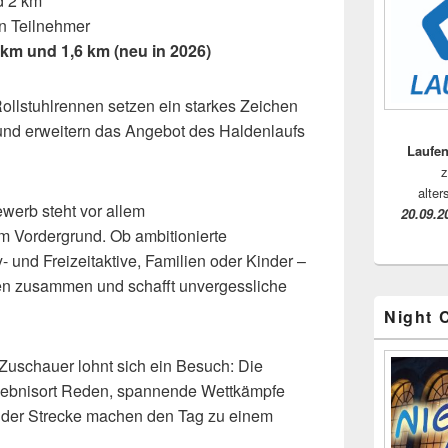
d 2 km
en Teilnehmer
 km und 1,6 km (neu in 2026)
ollstuhlrennen setzen ein starkes Zeichen
t und erweitern das Angebot des Haldenlaufs
Laufen
z
alter
werb steht vor allem
20.09.2
m Vordergrund. Ob ambitionierte
 und Freizeitaktive, Familien oder Kinder –
en zusammen und schafft unvergessliche
Night 
Zuschauer lohnt sich ein Besuch: Die
ebnisort Reden, spannende Wettkämpfe
g der Strecke machen den Tag zu einem