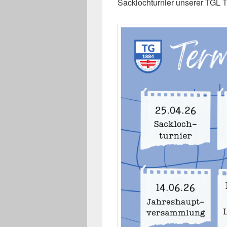
Sacklochturnier unserer TGL T